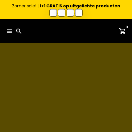
Zomer sale! |
1+1 GRATIS op uitgelichte producten
:
:
:
Meteen
0
naar
menu
search
shopping_cart
de
content